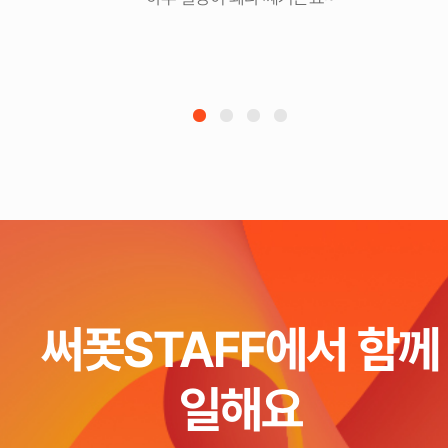
써폿STAFF에서 함께
일해요